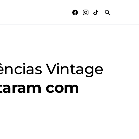
ências Vintage
taram com