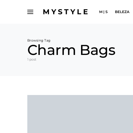
MYSTYLE
M | S
BELEZA
Browsing Tag
Charm Bags
1 post