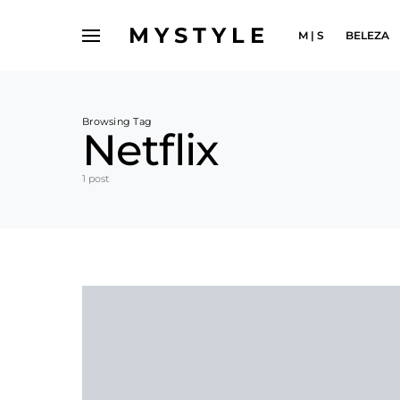
MYSTYLE
M | S
BELEZA
Browsing Tag
Netflix
1 post