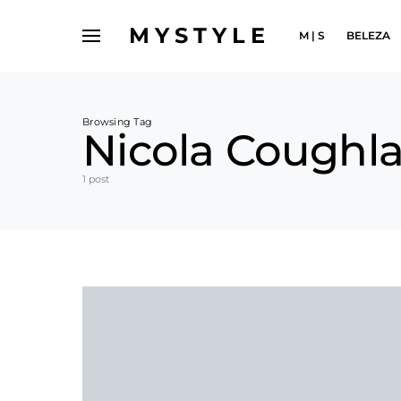
MYSTYLE
M | S
BELEZA
Browsing Tag
Nicola Coughl
1 post