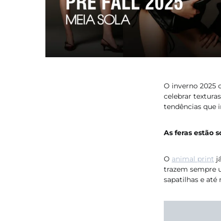
O inverno 2025 
celebrar textura
tendências que 
As feras estão s
O
animal print
j
trazem sempre u
sapatilhas e até