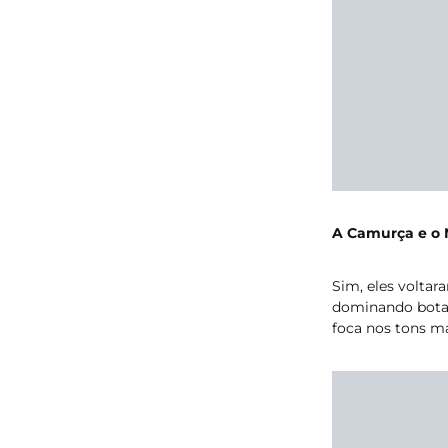
A Camurça e o 
Sim, eles volta
dominando botas,
foca nos tons ma