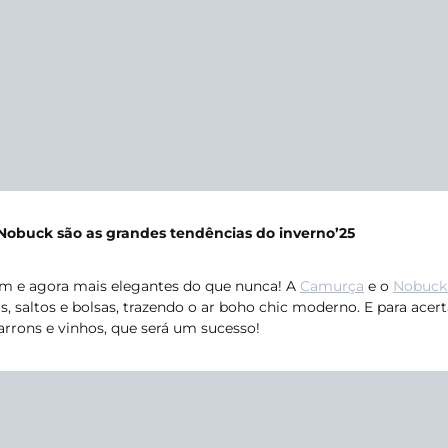
Nobuck são as grandes tendências do inverno’25
ram e agora mais elegantes do que nunca! A
Camurça
e o
Nobuc
 saltos e bolsas, trazendo o ar boho chic moderno. E para acert
rrons e vinhos, que será um sucesso!