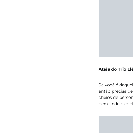
Atrás do Trio E
Se você é daquela
então precisa d
cheios de perso
bem lindo e confo