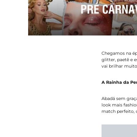
Chegamos na épo
glitter, paetê e
vai brilhar muit
A Rainha da Pe
Abadá sem graça?
look mais fashio
match perfeito