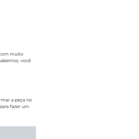
a com muito
a sabemos, você
ormar a peça no
 para fazer um