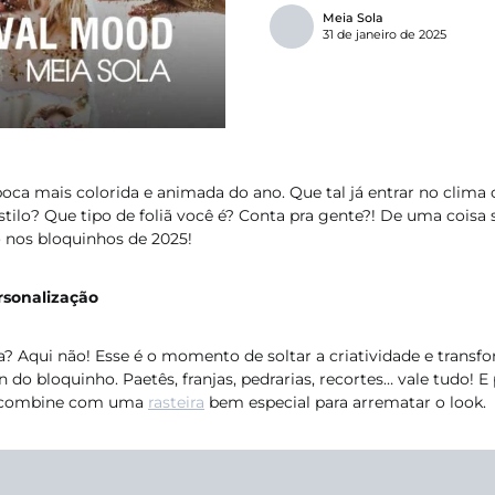
Meia Sola
31 de janeiro de 2025
ca mais colorida e animada do ano. Que tal já entrar no clim
 estilo? Que tipo de foliã você é? Conta pra gente?! De uma cois
o nos bloquinhos de 2025!
rsonalização
 Aqui não! Esse é o momento de soltar a criatividade e transf
n do bloquinho. Paetês, franjas, pedrarias, recortes… vale tudo! E
, combine com uma
rasteira
bem especial para arrematar o look.