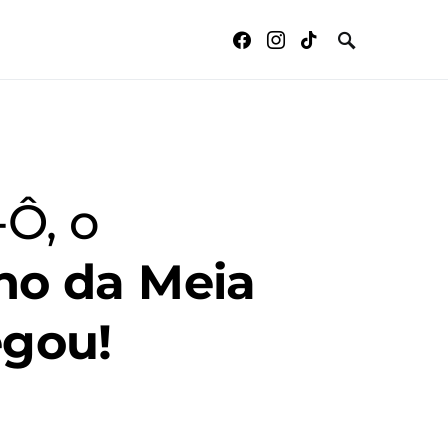
-Ô, o
ho da Meia
egou!