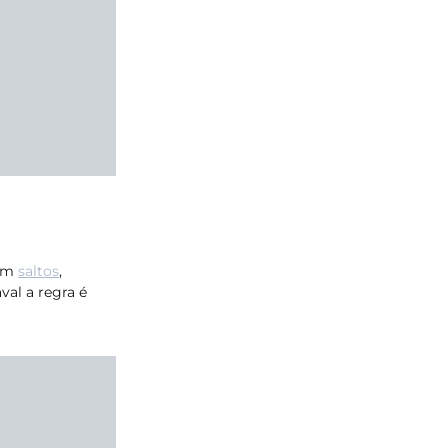
 em
saltos
,
val a regra é