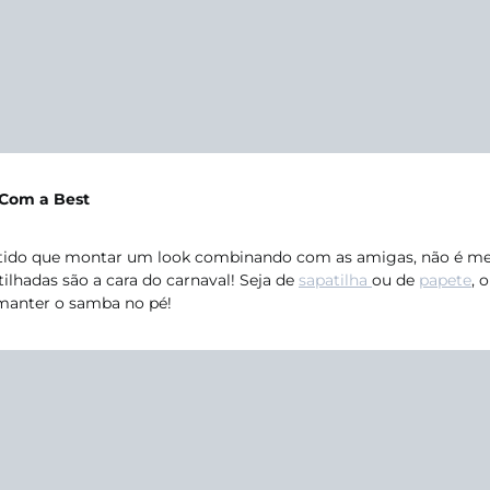
Com a Best
rtido que montar um look combinando com as amigas, não é m
ilhadas são a cara do carnaval! Seja de
sapatilha
ou de
papete
, 
manter o samba no pé!